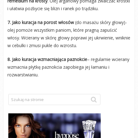
remedium na krosty
. Olej arganowy pomaga zwalczać krostki
i ułatwia pozbycie się blizn i ranek po trądziku.
7. Jako kuracja na porost włosów
(do masażu skóry głowy)-
olej pomoże wszystkim paniom, które pragną zapuścić
włosy. Wcierany w skórę głowy poprawi jej ukrwienie, wniknie
w cebulki i zmusi pukle do wzrostu.
8. Jako kuracja wzmacniająca paznokcie
– regularnie wcierany
wzmacnia płytkę paznokcia zapobiega jej łamaniu i
rozwarstwianiu.