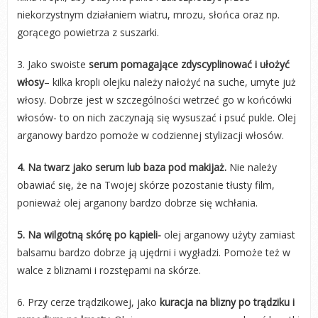
niekorzystnym działaniem wiatru, mrozu, słońca oraz np.
gorącego powietrza z suszarki.
3. Jako swoiste
serum pomagające zdyscyplinować i ułożyć
włosy
– kilka kropli olejku należy nałożyć na suche, umyte już
włosy. Dobrze jest w szczególności wetrzeć go w końcówki
włosów- to on nich zaczynają się wysuszać i psuć pukle. Olej
arganowy bardzo pomoże w codziennej stylizacji włosów.
4. Na twarz jako serum lub baza pod makijaż.
Nie należy
obawiać się, że na Twojej skórze pozostanie tłusty film,
ponieważ olej arganony bardzo dobrze się wchłania.
5. Na wilgotną skórę po kąpieli-
olej arganowy użyty zamiast
balsamu bardzo dobrze ją ujędrni i wygładzi. Pomoże też w
walce z bliznami i rozstępami na skórze.
6. Przy cerze trądzikowej, jako
kuracja na blizny po trądziku i