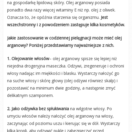
na gospodarkę lipidową skóry. Olej arganowy posiada
ponadto dwa razy więcej witaminy E niż np. olej z oliwek.
Oznacza to, że opóźnia starzenia się organizmu.
Jest
wszechstronny i z powodzeniem zastępuje kilka kosmetyków.
Jakie zastosowanie w codziennej pielęgnacji może mieć olej
arganowy? Poniżej przedstawiamy najważniejsze z nich.
1. Olejowanie włosów
– olej arganowy spisze się lepiej niż
niejedna drogeryjna maseczka. Odżywi, zregeneruje i ochroni
włosy nadając im miękkości i blasku. Wystarczy nałożyć go
na suche włosy i skórę głowy (olej odżywi również skalp) i
pozostawić na minimum dwie godziny, a następnie zmyć
delikatnym szamponem.
2. Jako odżywka bez spłukiwania
na wilgotne włosy. Po
umyciu włosów należy nałożyć olej arganowy na włosy,
zaczynając od poziomu uszu i kierując się w dół. Wystarczy
kilka kropli, aby odżywić pukle i zabezpieczyć przed